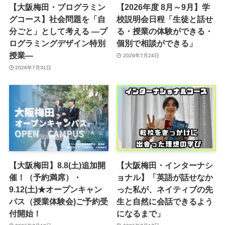
【大阪梅田・プログラミン
【2026年度 8月～9月】学
グコース】社会問題を「自
校説明会日程「生徒と話せ
分ごと」として考える ―プ
る・授業の体験ができる・
ログラミングデザイン特別
個別で相談ができる」
授業―
2026年7月24日
2026年7月31日
【大阪梅田】8.8(土)追加開
【大阪梅田・インターナシ
催！（予約満席）・
ョナル】「英語が話せなか
9.12(土)★オープンキャン
った私が、ネイティブの先
パス（授業体験会)ご予約受
生と自然に会話できるよう
付開始！
になるまで」