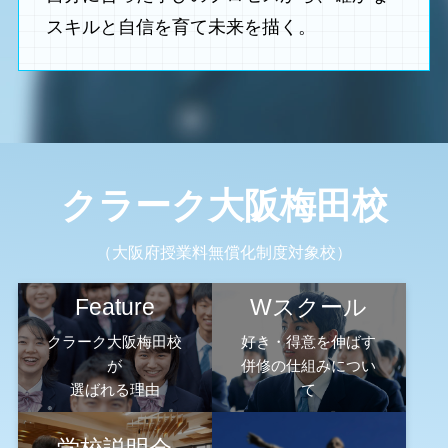
スキルと自信を育て未来を描く。
クラーク大阪梅田校
（大阪府授業料無償化制度対象校）
Feature
Wスクール
クラーク大阪梅田校
好き・得意を伸ばす
が
併修の仕組みについ
選ばれる理由
て