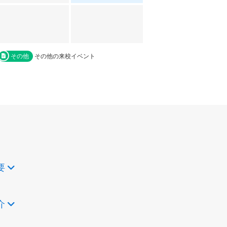
その他
その他の来校イベント
要
介