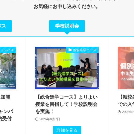
お気軽にお申し込みください。
パス
学校説明会
キャンパス
総合進学コース
追加開
【総合進学コース】よりよい
【転校
授業を目指して！学校説明会
での入
キャンパ
を実施！
2026年
約受付
2026年8月7日
詳細を見る