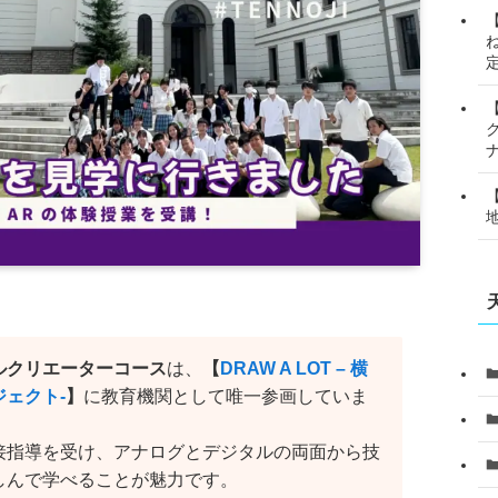
ルクリエーターコース
は、
【
DRAW A LOT – 横
ェクト-
】
に教育機関として唯一参画していま
接指導を受け、アナログとデジタルの両面から技
しんで学べることが魅力です。